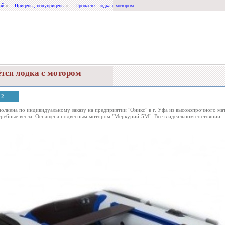
ий
»
Прицепы, полуприцепы
»
Продаётся лодка с мотором
тся лодка с мотором
12
олнена по индивидуальному заказу на предприятии "Оникс" в г. Уфа из высокопрочного ма
 гребные весла. Оснащена подвесным мотором "Меркурий-5М". Все в идеальном состоянии.