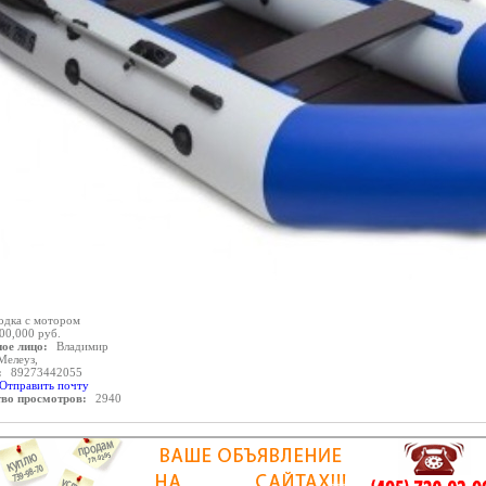
одка с мотором
00,000 руб.
ое лицо:
Владимир
Мелеуз,
:
89273442055
Отправить почту
тво просмотров:
2940