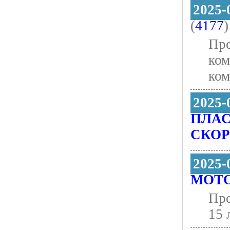
2025-
(
4177
)
Про
ком
ком
2025-
ПЛАС
СКО
2025-
МОТ
Про
15 