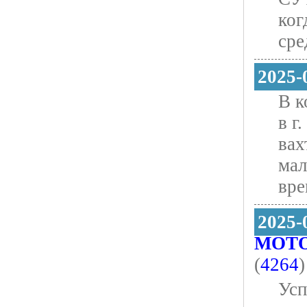
ког
сре
2025-
В к
в г
вах
мал
вре
2025-
МОТ
(
4264
)
Усп