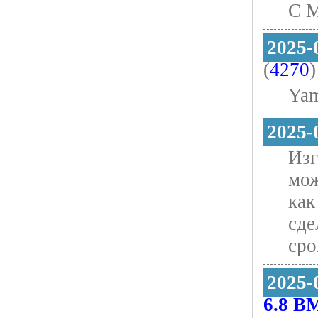
С М
2025-
(
4270
)
Yam
2025-
Изг
мож
как
сде
сро
2025-
6.8 B