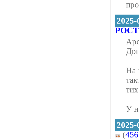
про
2025-
РОСТ
Aрe
Дoн
Ha 
тaк
тиx
У н
2025-
(
456