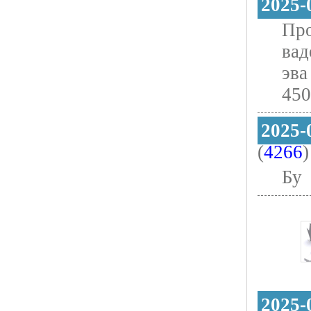
2025-
Про
вад
эва
450
2025-
(
4266
)
Бу
2025-