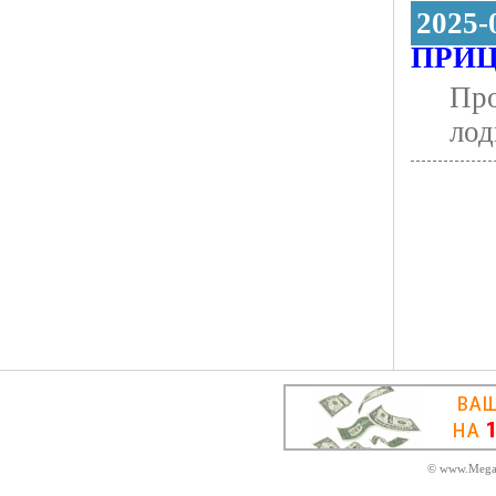
2025-
ПРИЦ
Про
лод
© www.MegaD