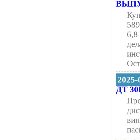
ВЫП
Куп
589
6,8
дел
инс
Ост
2025-
ДТ 30
Про
дис
вин
пас