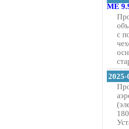
ME 9
Про
объ
с п
чех
осн
ста
2025-
Прo
аэр
(эл
180
Уст