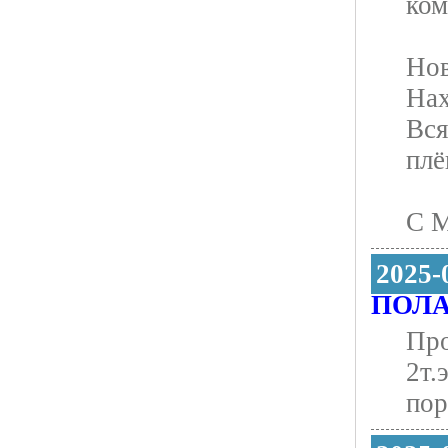
ком
Нов
Нах
Вся
плё
С М
2025-
ПОЛ
Про
2т.
пор