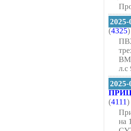
Про
2025-
(
4325
)
ПВ
тре
BMS
л.с
2025-
ПРИЦ
(
4111
)
При
на 
СУТ