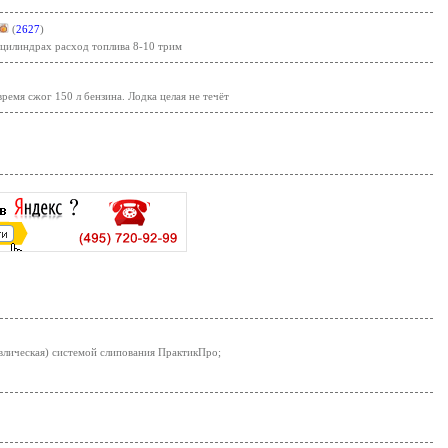
(
2627
)
цилиндрах расход топлива 8-10 трим
емя сжог 150 л бензина. Лодка целая не течёт
влическая) системой слипования ПрактикПро;