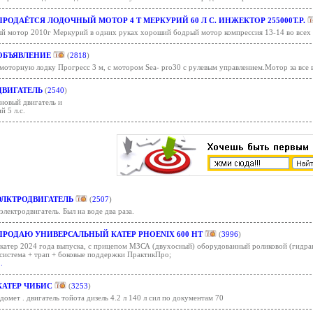
ПРОДАЁТСЯ ЛОДОЧНЫЙ МОТОР 4 Т МЕРКУРИЙ 60 Л С. ИНЖЕКТОР 255000Т.Р.
й мотор 2010г Меркурий в одних руках хороший бодрый мотор компрессия 13-14 во всех 
ОБЪЯВЛЕНИЕ
(
2818
)
оторную лодку Прогресс 3 м, с мотором Sea- pro30 с рулевым управлением.Мотор за все вр
ДВИГАТЕЛЬ
(
2540
)
новый двигатель и
 5 л.с.
ЭЛКТРОДВИГАТЕЛЬ
(
2507
)
лектродвигатель. Был на воде два раза.
ПРОДАЮ УНИВЕРСАЛЬНЫЙ КАТЕР PHOENIX 600 HT
(
3996
)
катер 2024 года выпуска, с прицепом МЗСА (двухосный) оборудованный роликовой (гидра
 система + трап + боковые поддержки ПрактикПро;
..
КАТЕР ЧИБИС
(
3253
)
домет . двигатель тойота дизель 4.2 л 140 л сил по документам 70