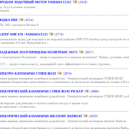
ПРОДАМ ЛОДОЧНЫЙ МОТОР YAMAHA 15Л.С
(
2418
)
а, б/у,состояние хорошее.
мплекте
ЛОДКА ПВХ
(
4214
)
ВХ 300 с мотором Honkai 6
КАТЕР AMF 670 +YAMAHA F225
(
2774
)
уникальную лодку для морской и не морской рыбалки AMF 670 hardtop катер построен по п
 алюминия 4-6 мм! Кондовый все
...
НАДЕЖНЫЕ ПОЛУПРИЦЕПЫ ПОЛИТРАНС 94171
(
2617
)
е полуприцепы Политранс – мощь и надежность в каждом километре! Лизинг, доставка, ком
171 – лидер в своем классе, доказавший свою эффективность в самых суровых
...
ЭЛЕКТРО-КАТАМАРАН CYBER BOAT
(
2874
)
вляем вашему вниманию новейшую разработку- Электрический катамаран CYBER BOAT
первым обладателем единственного и уникального в своем роде катамарана не только в Росс
ЭЛЕКТРИЧЕСКИЙ КАТАМАРАН CYBER BOAT PICKUP
(
2888
)
вляем вашему вниманию новейшую разработку- Электрический катамаран CYBER BOAT pic
ый вариант для рыбалки и охоты в любую погоду и время года!
ан выполнен с полностью
...
ЭЛЕКТРИЧЕСКИЙ КАТАМАРАН-ШЕЗЛОНГ BATBOAT
(
2819
)
вляем вашему вниманию новейшую разработку- Электрический катамаран-шезлонг Batboat
первым обладателем единственного и уникального в своем роде катамарана-шезлонга Batboa