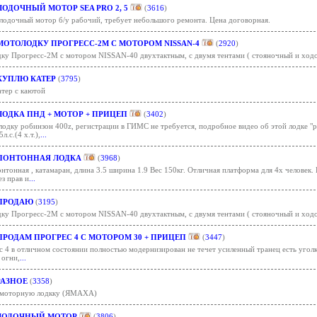
ЛОДОЧНЫЙ МОТОР SEA PRO 2, 5
(
3616
)
лодочный мотор б/у рабочий, требует небольшого ремонта. Цена договорная.
МОТОЛОДКУ ПРОГРЕСС-2М С МОТОРОМ NISSAN-4
(
2920
)
ку Прогресс-2М с мотором NISSAN-40 двухтактным, с двумя тентами ( стояночный и ходов
КУПЛЮ КАТЕР
(
3795
)
атер с каютой
ЛОДКА ПНД + МОТОР + ПРИЦЕП
(
3402
)
одку робинзон 400z, регистрации в ГИМС не требуется, подробное видео об этой лодке "ро
л.с.(4 х.т.),
...
ПОНТОННАЯ ЛОДКА
(
3968
)
нтонная , катамаран, длина 3.5 ширина 1.9 Вес 150кг. Отличная платформа для 4х человек.
ез прав и
...
ПРОДАЮ
(
3195
)
ку Прогресс-2М с мотором NISSAN-40 двухтактным, с двумя тентами ( стояночный и ходов
ПРОДАМ ПРОГРЕС 4 С МОТОРОМ 30 + ПРИЦЕП
(
3447
)
 4 в отличном состоянии полностью модернизирован не течет усиленный транец есть уголки
 огни,
...
РАЗНОЕ
(
3358
)
моторную лодкку (ЯМАХА)
ЛОДОЧНЫЙ МОТОР
(
3806
)