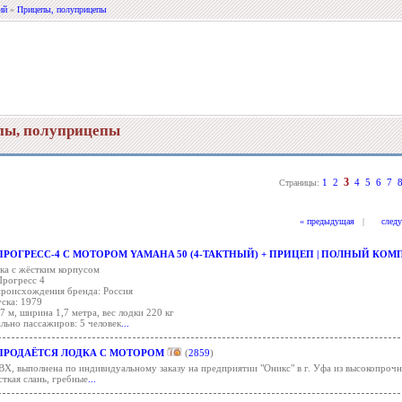
ий
»
Прицепы, полуприцепы
пы, полуприцепы
3
1
2
4
5
6
7
Страницы:
« предыдущая
|
след
ПРОГРЕСС-4 С МОТОРОМ YAMAHA 50 (4-ТАКТНЫЙ) + ПРИЦЕП | ПОЛНЫЙ КОМ
дка с жёстким корпусом
Прогресс 4
происхождения бренда: Россия
ска: 1979
7 м, ширина 1,7 метра, вес лодки 220 кг
льно пассажиров: 5 человек
...
ПРОДАЁТСЯ ЛОДКА С МОТОРОМ
(
2859
)
ВХ, выполнена по индивидуальному заказу на предприятии "Оникс" в г. Уфа из высокопроч
сткая слань, гребные
...