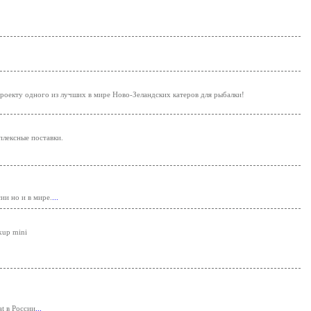
роекту одного из лучших в мире Ново-Зеландских катеров для рыбалки!
плексные поставки.
ии но и в мире.
...
kup mini
t в России
...