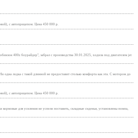
ой), с автоприцепом. Цена 450 000 р.
бинзон 400z боурайдер", забрал с производства 30.01.2025, ходила под двигателем jet
 Ни одна лодка с такой длинной не предоставит столько комфорта как эта. С мотором до
ой), с автоприцепом. Цена 450 000 р.
 кормовые для усиления не успели поставить, складные сиденья, установлены помпа,