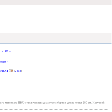
8
9
10
..
ующая »
ПЛЕКТ
(
2418
)
ного материала ПВХ с увеличенным диаметром бортов, длина лодки 280 см. Надувной