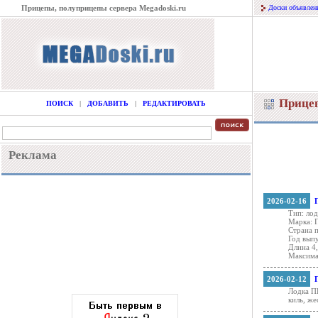
Прицепы, полуприцепы сервера Megadoski.ru
Доски объявлен
Прице
ПОИСК
|
ДОБАВИТЬ
|
РЕДАКТИРОВАТЬ
Реклама
2026-02-16
Тип: ло
Марка: 
Страна 
Год выпу
Длина 4,
Максима
2026-02-12
Лодка П
киль, же