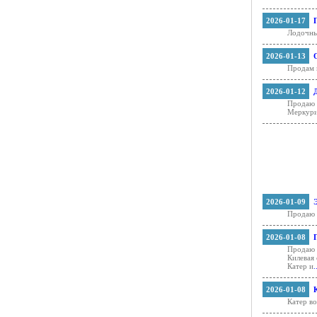
2026-01-17
Лодочны
2026-01-13
Продам м
2026-01-12
Продаю 
Меркурий
2026-01-09
Продаю э
2026-01-08
Продаю 
Килевая
Катер и
.
2026-01-08
Катер во